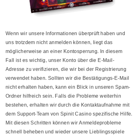
Wenn wir unsere Informationen überprüft haben und
uns trotzdem nicht anmelden können, liegt das
möglicherweise an einer Kontosperrung. In diesem
Fall ist es wichtig, unser Konto über die E-Mail-
Adresse zu verifizieren, die wir bei der Registrierung
verwendet haben. Sollten wir die Bestätigungs-E-Mail
nicht erhalten haben, kann ein Blick in unseren Spam-
Ordner hilfreich sein. Falls die Probleme weiterhin
bestehen, erhalten wir durch die Kontaktaufnahme mit
dem Support-Team von Spinit Casino spezifische Hilfe.
Mit diesen Schritten können wir Anmeldeprobleme
schnell beheben und wieder unsere Lieblingsspiele