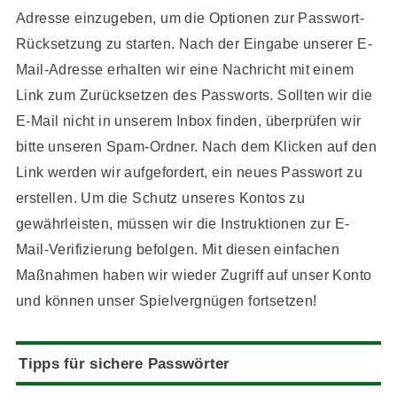
Adresse einzugeben, um die Optionen zur Passwort-
Rücksetzung zu starten. Nach der Eingabe unserer E-
Mail-Adresse erhalten wir eine Nachricht mit einem
Link zum Zurücksetzen des Passworts. Sollten wir die
E-Mail nicht in unserem Inbox finden, überprüfen wir
bitte unseren Spam-Ordner. Nach dem Klicken auf den
Link werden wir aufgefordert, ein neues Passwort zu
erstellen. Um die Schutz unseres Kontos zu
gewährleisten, müssen wir die Instruktionen zur E-
Mail-Verifizierung befolgen. Mit diesen einfachen
Maßnahmen haben wir wieder Zugriff auf unser Konto
und können unser Spielvergnügen fortsetzen!
Tipps für sichere Passwörter