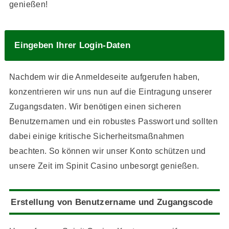
genießen!
Eingeben Ihrer Login-Daten
Nachdem wir die Anmeldeseite aufgerufen haben,
konzentrieren wir uns nun auf die Eintragung unserer
Zugangsdaten. Wir benötigen einen sicheren
Benutzernamen und ein robustes Passwort und sollten
dabei einige kritische Sicherheitsmaßnahmen
beachten. So können wir unser Konto schützen und
unsere Zeit im Spinit Casino unbesorgt genießen.
Erstellung von Benutzername und Zugangscode