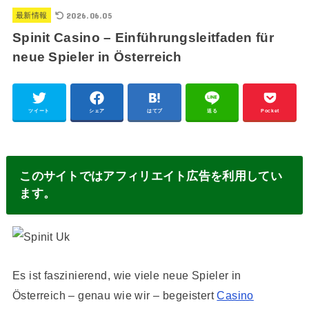
2026.06.05
最新情報
Spinit Casino – Einführungsleitfaden für
neue Spieler in Österreich
ツイート
シェア
はてブ
送る
Pocket
このサイトではアフィリエイト広告を利用してい
ます。
Es ist faszinierend, wie viele neue Spieler in
Österreich – genau wie wir – begeistert
Casino