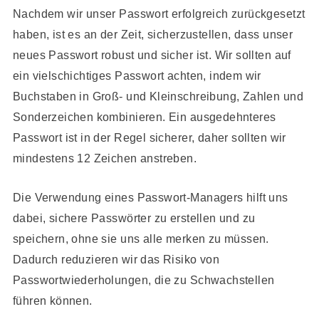
Nachdem wir unser Passwort erfolgreich zurückgesetzt
haben, ist es an der Zeit, sicherzustellen, dass unser
neues Passwort robust und sicher ist. Wir sollten auf
ein vielschichtiges Passwort achten, indem wir
Buchstaben in Groß- und Kleinschreibung, Zahlen und
Sonderzeichen kombinieren. Ein ausgedehnteres
Passwort ist in der Regel sicherer, daher sollten wir
mindestens 12 Zeichen anstreben.
Die Verwendung eines Passwort-Managers hilft uns
dabei, sichere Passwörter zu erstellen und zu
speichern, ohne sie uns alle merken zu müssen.
Dadurch reduzieren wir das Risiko von
Passwortwiederholungen, die zu Schwachstellen
führen können.