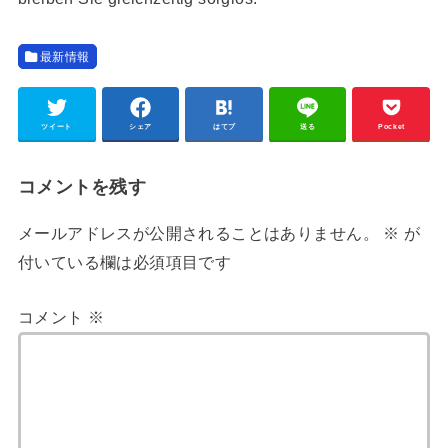
最新情報
ツイート
シェア
はてブ
送る
Pocket
コメントを残す
メールアドレスが公開されることはありません。
※
が
付いている欄は必須項目です
コメント
※