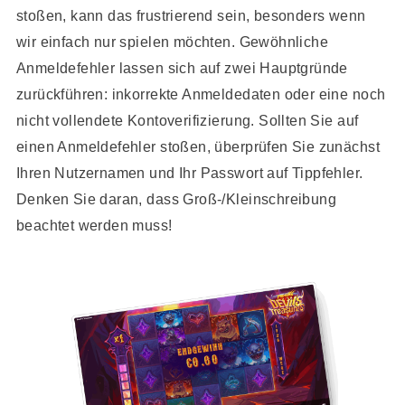
stoßen, kann das frustrierend sein, besonders wenn
wir einfach nur spielen möchten. Gewöhnliche
Anmeldefehler lassen sich auf zwei Hauptgründe
zurückführen: inkorrekte Anmeldedaten oder eine noch
nicht vollendete Kontoverifizierung. Sollten Sie auf
einen Anmeldefehler stoßen, überprüfen Sie zunächst
Ihren Nutzernamen und Ihr Passwort auf Tippfehler.
Denken Sie daran, dass Groß-/Kleinschreibung
beachtet werden muss!