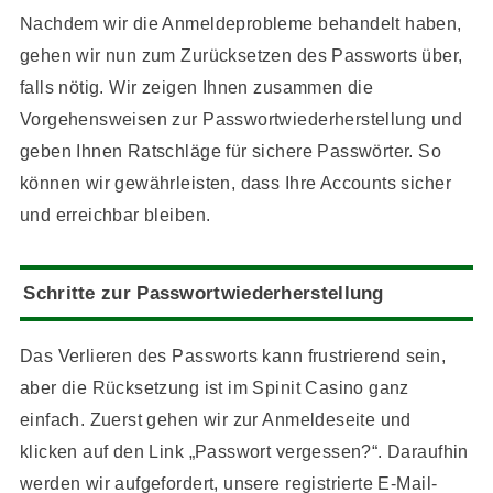
Nachdem wir die Anmeldeprobleme behandelt haben,
gehen wir nun zum Zurücksetzen des Passworts über,
falls nötig. Wir zeigen Ihnen zusammen die
Vorgehensweisen zur Passwortwiederherstellung und
geben Ihnen Ratschläge für sichere Passwörter. So
können wir gewährleisten, dass Ihre Accounts sicher
und erreichbar bleiben.
Schritte zur Passwortwiederherstellung
Das Verlieren des Passworts kann frustrierend sein,
aber die Rücksetzung ist im Spinit Casino ganz
einfach. Zuerst gehen wir zur Anmeldeseite und
klicken auf den Link „Passwort vergessen?“. Daraufhin
werden wir aufgefordert, unsere registrierte E-Mail-