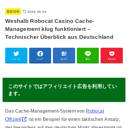
2026.06.04
最新情報
Weshalb Robocat Casino Cache-
Management klug funktioniert –
Technischer Überblick aus Deutschland
ツイート
シェア
はてブ
送る
Pocket
このサイトではアフィリエイト広告を利用してい
ます。
Das Cache-Management-System von
Robocat
Offiziell
ist ein Beispiel für einen taktischen Ansatz,
der besonders auf den deutschen Markt abgestimmt ist.