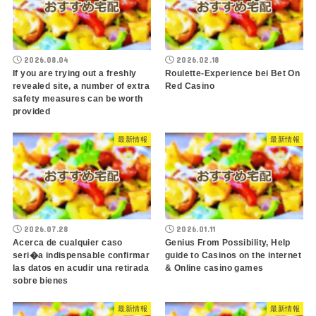
2026.08.04
2026.02.18
If you are trying out a freshly
Roulette-Experience bei Bet On
revealed site, a number of extra
Red Casino
safety measures can be worth
provided
最新情報
最新情報
2026.07.28
2026.01.11
Acerca de cualquier caso
Genius From Possibility, Help
seri�a indispensable confirmar
guide to Casinos on the internet
las datos en acudir una retirada
& Online casino games
sobre bienes
最新情報
最新情報