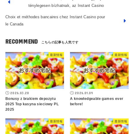
ténylegesen bízhatnak, az Instant Casino
Choix et méthodes bancaires chez Instant Casino pour
le Canada
RECOMMEND
最新情報
最新情報
2026.03.28
2026.01.09
Bonusy z brakiem depozytu
A knowledgeable games ever
2025 Top kasyna sieciowy PL
before!
2025
最新情報
最新情報