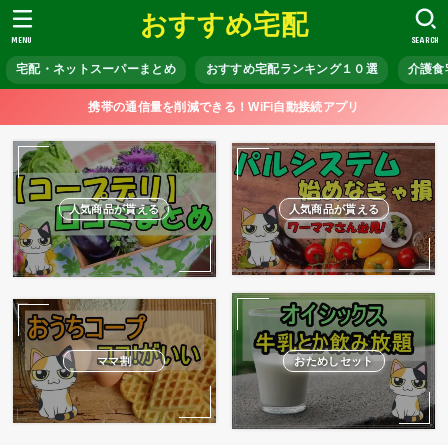
おすすめ宅配
MENU
SEARCH
宅配・ネットスーパーまとめ
おすすめ宅配ランキング１０選
介護食
携帯の通信量を削減できる！WiFi自動接続アプリ
人気商品が貰える
人気商品が貰える
ママ割
おためしセット