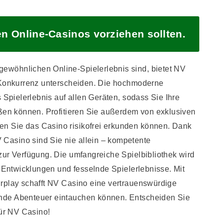
 Online-Casinos vorziehen sollten.
ewöhnlichen Online-Spielerlebnis sind, bietet NV
r Konkurrenz unterscheiden. Die hochmoderne
s Spielerlebnis auf allen Geräten, sodass Sie Ihre
eßen können. Profitieren Sie außerdem von exklusiven
n Sie das Casino risikofrei erkunden können. Dank
Casino sind Sie nie allein – kompetente
zur Verfügung. Die umfangreiche Spielbibliothek wird
n Entwicklungen und fesselnde Spielerlebnisse. Mit
irplay schafft NV Casino eine vertrauenswürdige
nde Abenteuer eintauchen können. Entscheiden Sie
für NV Casino!