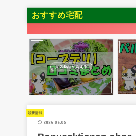
おすすめ宅配
人気商品が貰える
最新情報
2026.06.05