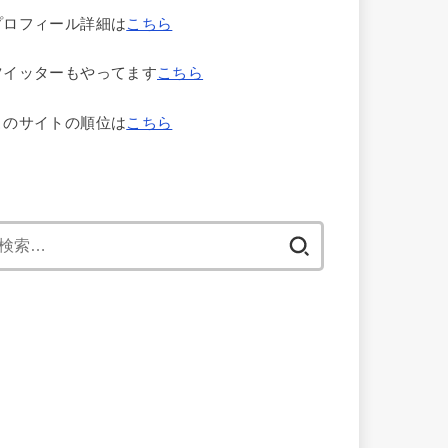
プロフィール詳細は
こちら
ツイッターもやってます
こちら
このサイトの順位は
こちら
検
索: