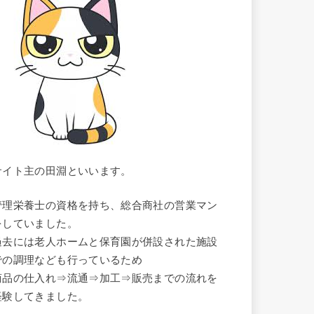
サイト主の田淵といいます。
管理栄養士の資格を持ち、総合商社の営業マン
をしていました。
過去には老人ホームと保育園が併設された施設
での調理なども行っているため
商品の仕入れ⇒流通⇒加工⇒販売までの流れを
経験してきました。