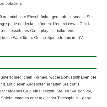
 zu belasten.
 oft nur minimale Einschränkungen haben, sodass Sie
lingsspiele entdecken können. Und mit etwas Glück
also fesselndes Gameplay mit risikofreien
 beste Wahl für Ihr Online-Spielerlebnis im NV
 unterschiedlichen Formen, wobei Bonusguthaben bei
hlt. Mit diesen Angeboten erhalten Sie gratis
Ihr eigenes Geld einzusetzen. Stellen Sie sich vor,
 Spielautomaten oder taktischer Tischspiele – ganz