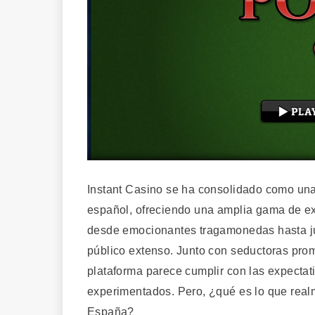
Instant Casino se ha consolidado como una
español, ofreciendo una amplia gama de ex
desde emocionantes tragamonedas hasta jueg
público extenso. Junto con seductoras prom
plataforma parece cumplir con las expectat
experimentados. Pero, ¿qué es lo que realm
España?