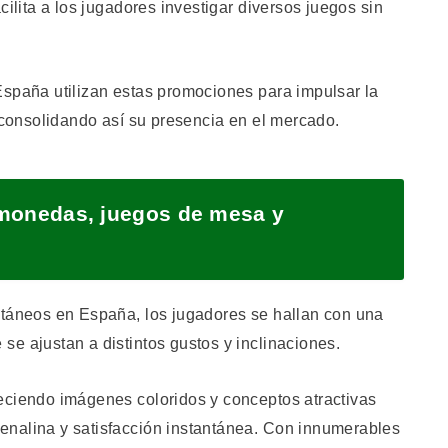
cilita a los jugadores investigar diversos juegos sin
España utilizan estas promociones para impulsar la
, consolidando así su presencia en el mercado.
amonedas, juegos de mesa y
ntáneos en España, los jugadores se hallan con una
se ajustan a distintos gustos y inclinaciones.
eciendo imágenes coloridos y conceptos atractivas
enalina y satisfacción instantánea. Con innumerables