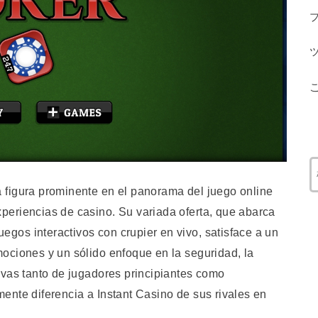
 figura prominente en el panorama del juego online
periencias de casino. Su variada oferta, que abarca
os interactivos con crupier en vivo, satisface a un
ociones y un sólido enfoque en la seguridad, la
ivas tanto de jugadores principiantes como
ente diferencia a Instant Casino de sus rivales en