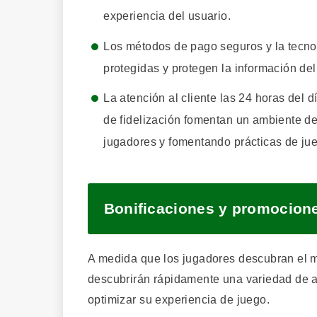
experiencia del usuario.
Los métodos de pago seguros y la tecno
protegidas y protegen la información del
La atención al cliente las 24 horas del d
de fidelización fomentan un ambiente de
jugadores y fomentando prácticas de ju
Bonificaciones y promocione
A medida que los jugadores descubran el 
descubrirán rápidamente una variedad de 
optimizar su experiencia de juego.