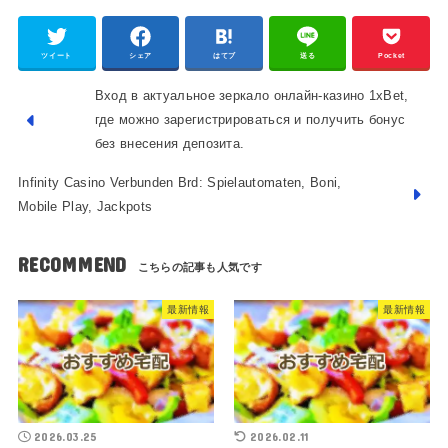
ツイート
シェア
はてブ
送る
Pocket
Вход в актуальное зеркало онлайн-казино 1xBet,
где можно зарегистрироваться и получить бонус
без внесения депозита.
Infinity Casino Verbunden Brd: Spielautomaten, Boni,
Mobile Play, Jackpots
RECOMMEND
最新情報
最新情報
2026.03.25
2026.02.11