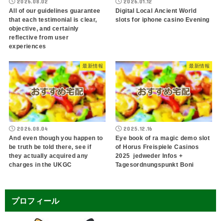
2026.08.02
2026.01.12
All of our guidelines guarantee
Digital Local Ancient World
that each testimonial is clear,
slots for iphone casino Evening
objective, and certainly
reflective from user
experiences
最新情報
最新情報
2026.08.04
2025.12.16
And even though you happen to
Eye book of ra magic demo slot
be truth be told there, see if
of Horus Freispiele Casinos
they actually acquired any
2025 ️ jedweder Infos +
charges in the UKGC
Tagesordnungspunkt Boni
プロフィール