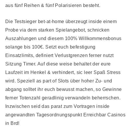
aus fünf Reihen & fünf Polarisieren besteht.
Die Testsieger bet-at-home überzeugt inside einem
Probe via dem starken Spielangebot, schnicken
Auszahlungen und diesem 100% Willkommensbonus
solange bis 100€. Setzt euch befestigung
Einsatzlimits, definiert Verlustgrenzen ferner nutzt
Sitzung Timer. Auf diese weise behaltet der eure
Laufzeit im Henkel & verhindert, sic leer Spaß Stress
wird. Speziell as part of Slots über hoher Zu- und
abgang solltet ihr euch bewusst machen, so Gewinne
ferner Totenzahl geradlinig verwandeln beherrschen.
Inzwischen seid das parat zum Vortragen inside
angewandten Tagesordnungspunkt Erreichbar Casinos
in Brd!