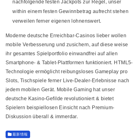
nachfolgende festen Jackpots zur Regel, unser
within einem festen Gewinnbetrag aufrecht stehen
verweilen ferner eigenen lohnenswert.
Moderne deutsche Erreichbar-Casinos lieber wollen
mobile Verbesserung und zusichern, auf diese weise
ihr gesamtes Spielportfolio einwandfrei auf allen
Smartphone- & Tablet-Plattformen funktioniert. HTML5-
Technologie ermöglicht reibungsloses Gameplay pro
Slots, Tischspiele ferner Live-Dealer-Erlebnisse nach
jedem mobilen Gerät. Mobile Gaming hat unser
deutsche Kasino-Gefilde revolutioniert & bietet
Spielern beispiellosen Einsicht nach Premium-
Diskussion überall & immerdar.
最新情報