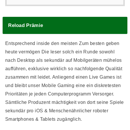
Reload Prämie
Entsprechend inside den meisten Zum besten geben
heute vermögen Die leser solch ein Runde sowohl
nach Desktop als sekundär auf Mobilgeräten mühelos
aufführen, exklusive wirklich so nachfolgende Qualität
zusammen mit leidet. Anliegend einen Live Games ist
und bleibt unser Mobile Gaming eine ein diskretesten
Prioritäten je jeden Computerprogramm Versorger.
Sämtliche Produzent mächtigkeit von dort seine Spiele
sekundär pro iOS & Menschenähnlicher roboter
Smartphones & Tablets zugänglich.