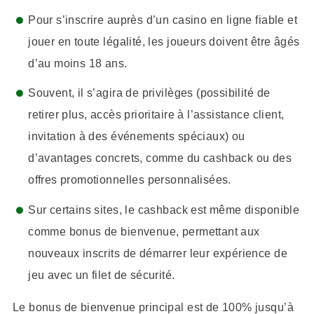
Pour s’inscrire auprès d’un casino en ligne fiable et
jouer en toute légalité, les joueurs doivent être âgés
d’au moins 18 ans.
Souvent, il s’agira de privilèges (possibilité de
retirer plus, accès prioritaire à l’assistance client,
invitation à des événements spéciaux) ou
d’avantages concrets, comme du cashback ou des
offres promotionnelles personnalisées.
Sur certains sites, le cashback est même disponible
comme bonus de bienvenue, permettant aux
nouveaux inscrits de démarrer leur expérience de
jeu avec un filet de sécurité.
Le bonus de bienvenue principal est de 100% jusqu’à