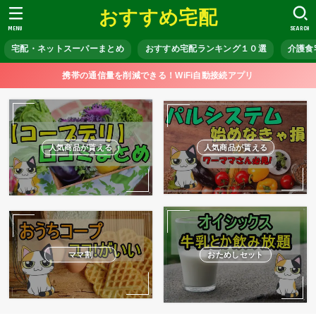
おすすめ宅配
MENU
SEARCH
宅配・ネットスーパーまとめ
おすすめ宅配ランキング１０選
介護食
携帯の通信量を削減できる！WiFi自動接続アプリ
人気商品が貰える
人気商品が貰える
ママ割
おためしセット