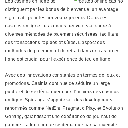
Les casinos en ligne se
distinguent par les bonus de bienvenue, un avantage
significatif pour les nouveaux joueurs. Dans ces
casinos en ligne, les joueurs peuvent s’attendre à
diverses méthodes de paiement sécurisées, facilitant
des transactions rapides et sûres. L’aspect des
méthodes de paiement et de retrait dans un casino en
ligne est crucial pour l’expérience de jeu en ligne.
Avec des innovations constantes en termes de jeux et
promotions, Casinia continue de séduire un large
public et de se démarquer dans l’univers des casinos
en ligne. Spinanga s’appuie sur des développeurs
renommés comme NetEnt, Pragmatic Play, et Evolution
Gaming, garantissant une expérience de jeu haut de
gamme. La ludothèque se démarque par sa diversité,