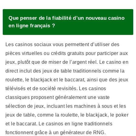
Que penser de la fiabilité d’un nouveau casino
en ligne français ?
Les casinos sociaux vous permettent d’utiliser des
pièces virtuelles ou crédits gratuits pour participer aux
jeux, plutôt que de miser de l’argent réel. Le casino en
direct inclut des jeux de table traditionnels comme la
roulette, le blackjack et le baccarat, ainsi que des jeux
télévisés et de société revisités. Les casinos
classiques proposent généralement une vaste
sélection de jeux, incluant les machines à sous et les
jeux de table, comme la roulette, le blackjack, le poker
et le baccarat. Le casinos en ligne traditionnels
fonctionnent grâce à un générateur de RNG.