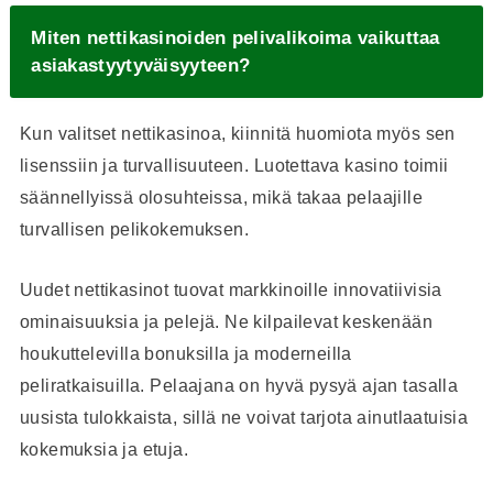
Miten nettikasinoiden pelivalikoima vaikuttaa
asiakastyytyväisyyteen?
Kun valitset nettikasinoa, kiinnitä huomiota myös sen
lisenssiin ja turvallisuuteen. Luotettava kasino toimii
säännellyissä olosuhteissa, mikä takaa pelaajille
turvallisen pelikokemuksen.
Uudet nettikasinot tuovat markkinoille innovatiivisia
ominaisuuksia ja pelejä. Ne kilpailevat keskenään
houkuttelevilla bonuksilla ja moderneilla
peliratkaisuilla. Pelaajana on hyvä pysyä ajan tasalla
uusista tulokkaista, sillä ne voivat tarjota ainutlaatuisia
kokemuksia ja etuja.