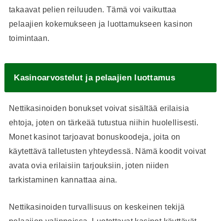
takaavat pelien reiluuden. Tämä voi vaikuttaa
pelaajien kokemukseen ja luottamukseen kasinon
toimintaan.
Kasinoarvostelut ja pelaajien luottamus
Nettikasinoiden bonukset voivat sisältää erilaisia
ehtoja, joten on tärkeää tutustua niihin huolellisesti.
Monet kasinot tarjoavat bonuskoodeja, joita on
käytettävä talletusten yhteydessä. Nämä koodit voivat
avata ovia erilaisiin tarjouksiin, joten niiden
tarkistaminen kannattaa aina.
Nettikasinoiden turvallisuus on keskeinen tekijä