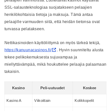
pelaajien valinnoissa. Luotettavat kasinot käyttävät
SSL-salausteknologiaa suojatakseen pelaajien
henkilökohtaisia tietoja ja maksuja. Tämä antaa
pelaajille varmuuden siitä, että heidän tietonsa ovat
turvassa pelatakseen.
Nettikasinoiden käyttöliittymä on myös tärkeä tekijä,
https://kanuunacasinos.fi/
. Hyvin suunniteltu alusta
tekee pelikokemuksesta sujuvampaa ja
miellyttävämpää, mikä houkuttelee pelaajia palaamaan
takaisin.
Kasino
Peli-uutuudet
Koskee
Kasino A
Viikoittain
Kolikkopelit