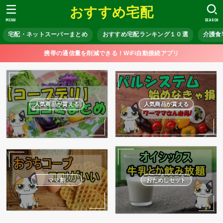
おすすめ宅配
MENU
SEARCH
宅配・ネットスーパーまとめ
おすすめ宅配ランキング１０選
介護食
携帯の通信量を削減できる！WiFi自動接続アプリ
人気商品が貰える
人気商品が貰える
ママ割
おためしセット