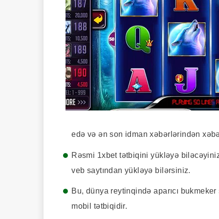
edə və ən son idman xəbərlərindən xəbər
Rəsmi 1xbet tətbiqini yükləyə biləcəyini
veb saytından yükləyə bilərsiniz.
Bu, dünya reytinqində aparıcı bukmeker ş
mobil tətbiqidir.