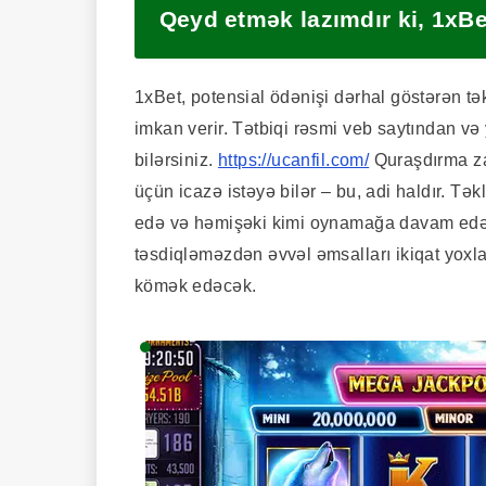
Qeyd etmək lazımdır ki, 1xBe
1xBet, potensial ödənişi dərhal göstərən 
imkan verir. Tətbiqi rəsmi veb saytından və
bilərsiniz.
https://ucanfil.com/
Quraşdırma z
üçün icazə istəyə bilər – bu, adi haldır. Tə
edə və həmişəki kimi oynamağa davam edə b
təsdiqləməzdən əvvəl əmsalları ikiqat yoxl
kömək edəcək.