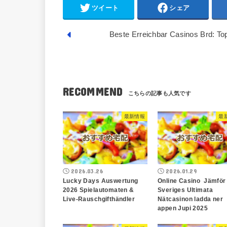
ツイート
シェア
Beste Erreichbar Casinos Brd: Top
RECOMMEND
最新情報
最
2026.03.26
2026.01.29
Lucky Days Auswertung
Online Casino ️ Jämför
2026 Spielautomaten &
Sveriges Ultimata
Live-Rauschgifthändler
Nätcasinon ladda ner
appen Jupi 2025