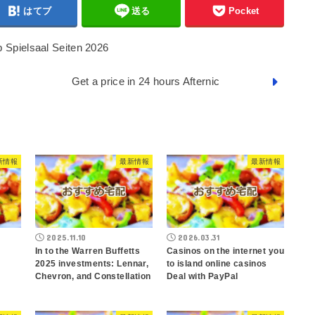
はてブ
送る
Pocket
 Spielsaal Seiten 2026
Get a price in 24 hours Afternic
新情報
最新情報
最新情報
2025.11.10
2026.03.31
In to the Warren Buffetts
Casinos on the internet you
2025 investments: Lennar,
to island online casinos
Chevron, and Constellation
Deal with PayPal