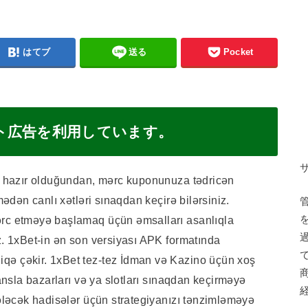
はてブ
送る
Pocket
ト広告を利用しています。
ey hazır olduğundan, mərc kuponunuza tədricən
mədən canlı xətləri sınaqdan keçirə bilərsiniz.
ərc etməyə başlamaq üçün əmsalları asanlıqla
z. 1xBet-in ən son versiyası APK formatında
iqə çəkir.
1xBet tez-tez İdman və Kazino üçün xoş
lansla bazarları və ya slotları sınaqdan keçirməyə
gələcək hadisələr üçün strategiyanızı tənzimləməyə