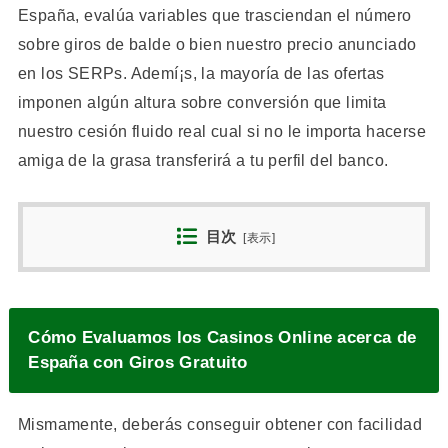
España, evalúa variables que trasciendan el número
sobre giros de balde o bien nuestro precio anunciado
en los SERPs. Ademí¡s, la mayoría de las ofertas
imponen algún altura sobre conversión que limita
nuestro cesión fluido real cual si no le importa hacerse
amiga de la grasa transferirá a tu perfil del banco.
目次
[
表示
]
Cómo Evaluamos los Casinos Online acerca de
España con Giros Gratuito
Mismamente, deberás conseguir obtener con facilidad