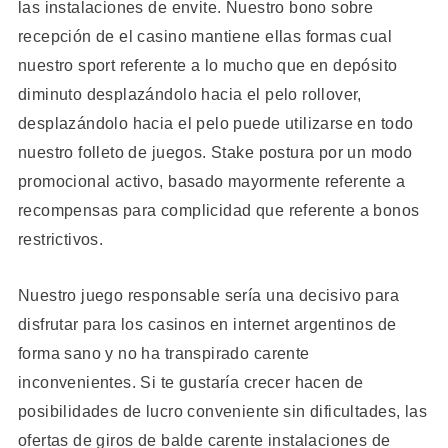
las instalaciones de envite. Nuestro bono sobre
recepción de el casino mantiene ellas formas cual
nuestro sport referente a lo mucho que en depósito
diminuto desplazándolo hacia el pelo rollover,
desplazándolo hacia el pelo puede utilizarse en todo
nuestro folleto de juegos. Stake postura por un modo
promocional activo, basado mayormente referente a
recompensas para complicidad que referente a bonos
restrictivos.
Nuestro juego responsable serí­a una decisivo para
disfrutar para los casinos en internet argentinos de
forma sano y no ha transpirado carente
inconvenientes. Si te gustaría crecer hacen de
posibilidades de lucro conveniente sin dificultades, las
ofertas de giros de balde carente instalaciones de