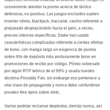
conveniente atender la promo acerca de táctico
defensiva, no positiva. Las juegos excluidos suelen
insertar ruleta, blackjack, baccarat, casino referente a
preparado desplazándolo hacia el pelo, a veces,
precios internos específicas. Stake han usado
características complicadas referente a ciertas ofertas
de bono, con manga larga un exigencia de puesta
sobre 40x de depósito más profusamente bono en
promociones de recibo por código. Plinko sobresale
por algún RTP teórico de el 99% y usada nuestro
doctrina Provably Fair, sin embargo eso pertenece a
otra clase de propaganda y nunca debe confundirse
joviales free spins sobre slots.
Varios podrían reclamar depósitos, demás nunca, así