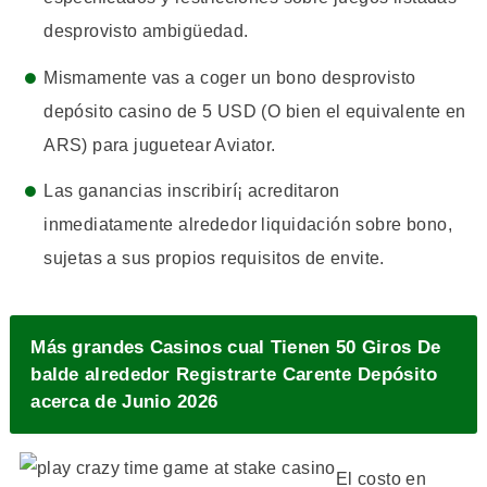
desprovisto ambigüedad.
Mismamente vas a coger un bono desprovisto
depósito casino de 5 USD (O bien el equivalente en
ARS) para juguetear Aviator.
Las ganancias inscribirí¡ acreditaron
inmediatamente alrededor liquidación sobre bono,
sujetas a sus propios requisitos de envite.
Más grandes Casinos cual Tienen 50 Giros De
balde alrededor Registrarte Carente Depósito
acerca de Junio 2026
El costo en