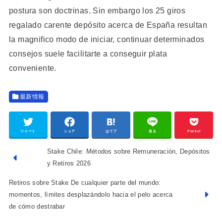
postura son doctrinas. Sin embargo los 25 giros
regalado carente depósito acerca de España resultan
la magnifico modo de iniciar, continuar determinados
consejos suele facilitarte a conseguir plata
conveniente.
最新情報
ツイート
シェア
はてブ
送る
Pocket
Stake Chile: Métodos sobre Remuneración, Depósitos
y Retiros 2026
Retiros sobre Stake De cualquier parte del mundo:
momentos, límites desplazándolo hacia el pelo acerca
de cómo destrabar