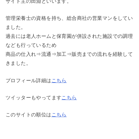
サイト主の田淵といいます。
管理栄養士の資格を持ち、総合商社の営業マンをしてい
ました。
過去には老人ホームと保育園が併設された施設での調理
なども行っているため
商品の仕入れ⇒流通⇒加工⇒販売までの流れを経験して
きました。
プロフィール詳細は
こちら
ツイッターもやってます
こちら
このサイトの順位は
こちら