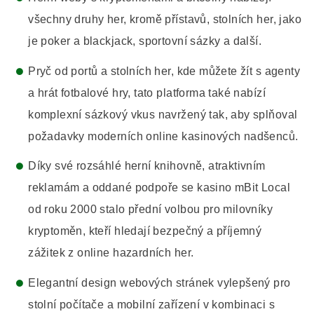
všechny druhy her, kromě přístavů, stolních her, jako
je poker a blackjack, sportovní sázky a další.
Pryč od portů a stolních her, kde můžete žít s agenty
a hrát fotbalové hry, tato platforma také nabízí
komplexní sázkový vkus navržený tak, aby splňoval
požadavky moderních online kasinových nadšenců.
Díky své rozsáhlé herní knihovně, atraktivním
reklamám a oddané podpoře se kasino mBit Local
od roku 2000 stalo přední volbou pro milovníky
kryptoměn, kteří hledají bezpečný a příjemný
zážitek z online hazardních her.
Elegantní design webových stránek vylepšený pro
stolní počítače a mobilní zařízení v kombinaci s