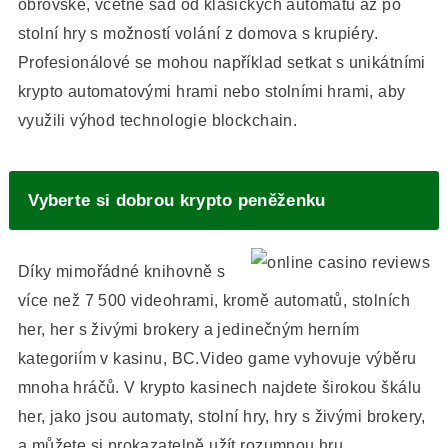
obrovské, včetně sad od klasických automatů až po
stolní hry s možností volání z domova s ​​krupiéry.
Profesionálové se mohou například setkat s unikátními
krypto automatovými hrami nebo stolními hrami, aby
využili výhod technologie blockchain.
Vyberte si dobrou krypto peněženku
Díky mimořádné knihovně s
více než 7 500 videohrami, kromě automatů, stolních
her, her s živými brokery a jedinečným herním
kategoriím v kasinu, BC.Video game vyhovuje výběru
mnoha hráčů. V krypto kasinech najdete širokou škálu
her, jako jsou automaty, stolní hry, hry s živými brokery,
a můžete si prokazatelně užít rozumnou hru.