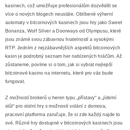
kasinech, což umožňuje profesionálům dozvědět se
více o nových blogech neustále. Oblíbené výherní
automaty v bitcoinových kasinech jsou hry jako Sweet
Bonanza, Wolf Silver a Doorways od Olympusu, které
jsou známé svou zábavnou hratelností a vysokými
RTP. Jedním z nejzábavnějších aspektů bitcoinových
kasin je podrobný seznam her nabízených hráčům. Až
zůstaneme, povíme si o tom, jak si vybrat nejlepší
bitcoinové kasino na internetu, které pro vás bude
fungovat.
Z možností brokerů u heren typu „přístavy“ a „jídelní
stůl“ pro stolní hry s možností volání z domova,
pracovní platforma zaručuje, že si zde každý najde to
své. Různé hry dostupné v bitcoinových kasinech jsou