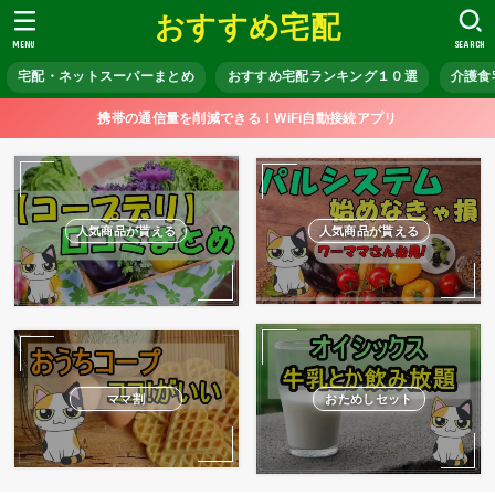
おすすめ宅配
MENU
SEARCH
宅配・ネットスーパーまとめ
おすすめ宅配ランキング１０選
介護食
携帯の通信量を削減できる！WiFi自動接続アプリ
人気商品が貰える
人気商品が貰える
ママ割
おためしセット