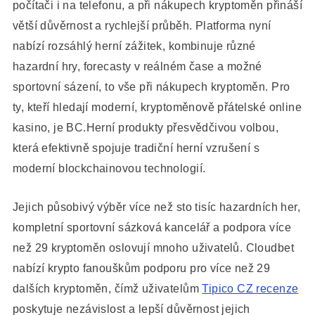
počítači i na telefonu, a při nákupech kryptoměn přináší
větší důvěrnost a rychlejší průběh. Platforma nyní
nabízí rozsáhlý herní zážitek, kombinuje různé
hazardní hry, forecasty v reálném čase a možné
sportovní sázení, to vše při nákupech kryptoměn. Pro
ty, kteří hledají moderní, kryptoměnově přátelské online
kasino, je BC.Herní produkty přesvědčivou volbou,
která efektivně spojuje tradiční herní vzrušení s
moderní blockchainovou technologií.
Jejich působivý výběr více než sto tisíc hazardních her,
kompletní sportovní sázková kancelář a podpora více
než 29 kryptoměn oslovují mnoho uživatelů. Cloudbet
nabízí krypto fanouškům podporu pro více než 29
dalších kryptoměn, čímž uživatelům
Tipico CZ recenze
poskytuje nezávislost a lepší důvěrnost jejich