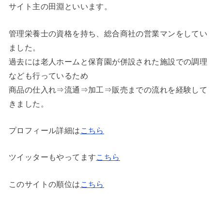
サイト主の田淵といいます。
管理栄養士の資格を持ち、総合商社の営業マンをしてい
ました。
過去には老人ホームと保育園が併設された施設での調理
なども行っているため
商品の仕入れ⇒流通⇒加工⇒販売までの流れを経験して
きました。
プロフィール詳細は
こちら
ツイッターもやってます
こちら
このサイトの順位は
こちら