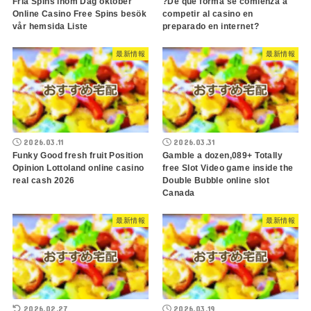
Fria Spins inom Dag oktober
?De que forma se comienza a
Online Casino Free Spins besök
competir al casino en
vår hemsida Liste
preparado en internet?
最新情報
最新情報
2026.03.11
2026.03.31
Funky Good fresh fruit Position
Gamble a dozen,089+ Totally
Opinion Lottoland online casino
free Slot Video game inside the
real cash 2026
Double Bubble online slot
Canada
最新情報
最新情報
2026.02.27
2026.03.19