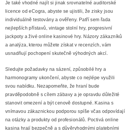
Je také vhodné najít si jinak srovnatelné auditorské
licence od eCogra, abyste se ujistili, že zisky jsou
individuálně testovány a ověřeny. Patří sem řada
nejlepších přístavů, vintage stolní hry, progresivní
jackpoty a živé online kasinové hry. Názory zákazníků
a analýza, kterou můžete získat v recenzích, vám
usnadňují pochopení skutečně výhodných akcí.
Sledujte požadavky na sázení, způsobilé hry a
harmonogramy ukončení, abyste co nejlépe využili
svou nabídku. Nezapomeňte, že hraní bude
pravděpodobně s cílem zábavy a je opravdu důležité
stanovit omezení a být cenově dostupné. Kasina s
vnímavou zákaznickou podporou spíše včas odpovídají
na otázky a produkty od profesionálů. Poctivá online
kasina hrají bezpečně a s důvěryhodnými platebními