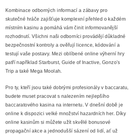
Kombinace odborných informací a zábavy pro
skutečné hráče zajišťuje komplexní přehled o každém
místním kasinu a pomáhá vám činit informovanější
rozhodnutí. Všichni naši odborníci provádějí důkladné
bezpečnostní kontroly a ověřují licence, kódování a
testují vaše postavy. Mezi oblíbené online výherní hry
patří například Starburst, Guide of Inactive, Gonzo's
Trip a také Mega Moolah.
Pro ty, kteří jsou také dobrými profesionály v baccaratu,
budete muset pracovat s nalezením nejlepšího
baccaratového kasina na internetu. V dnešní době je
online k dispozici velké množství hazardních her. Díky
online kasinům si můžete užít skvělé bonusové
propagační akce a jednodušší sázení od lidí, ať už