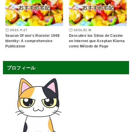
2025.11.27
2026.03.18
Season Of one’s Rooster 1969
Descubre los Sitios de Casino
Identity: A comprehensive
en Internet que Aceptan Klarna
Publication
como Método de Pago
プロフィール