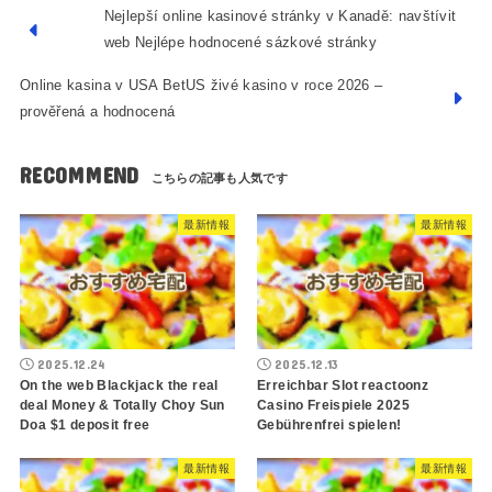
Nejlepší online kasinové stránky v Kanadě: navštívit
web Nejlépe hodnocené sázkové stránky
Online kasina v USA BetUS živé kasino v roce 2026 –
prověřená a hodnocená
RECOMMEND
最新情報
最新情報
2025.12.24
2025.12.13
On the web Blackjack the real
Erreichbar Slot reactoonz
deal Money & Totally Choy Sun
Casino Freispiele 2025
Doa $1 deposit free
Gebührenfrei spielen!
最新情報
最新情報