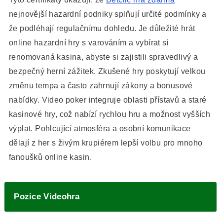
nejnovější hazardní podniky splňují určité podmínky a
že podléhají regulačnímu dohledu. Je důležité hrát
online hazardní hry s varováním a vybírat si
renomovaná kasina, abyste si zajistili spravedlivý a
bezpečný herní zážitek. Zkušené hry poskytují velkou
změnu tempa a často zahrnují zákony a bonusové
nabídky. Video poker integruje oblasti přístavů a ​​staré
kasinové hry, což nabízí rychlou hru a možnost vyšších
výplat. Pohlcující atmosféra a osobní komunikace
dělají z her s živým krupiérem lepší volbu pro mnoho
fanoušků online kasin.
Pozice Videohra