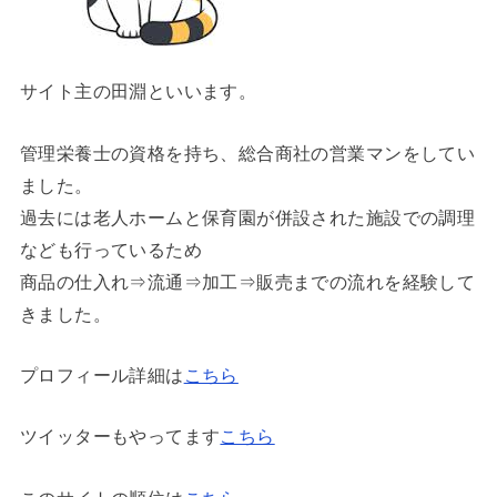
サイト主の田淵といいます。
管理栄養士の資格を持ち、総合商社の営業マンをしてい
ました。
過去には老人ホームと保育園が併設された施設での調理
なども行っているため
商品の仕入れ⇒流通⇒加工⇒販売までの流れを経験して
きました。
プロフィール詳細は
こちら
ツイッターもやってます
こちら