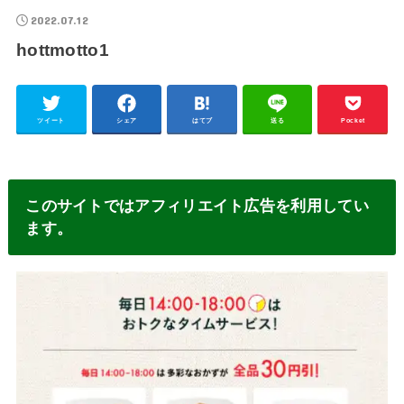
2022.07.12
hottmotto1
ツイート
シェア
はてブ
送る
Pocket
このサイトではアフィリエイト広告を利用してい
ます。