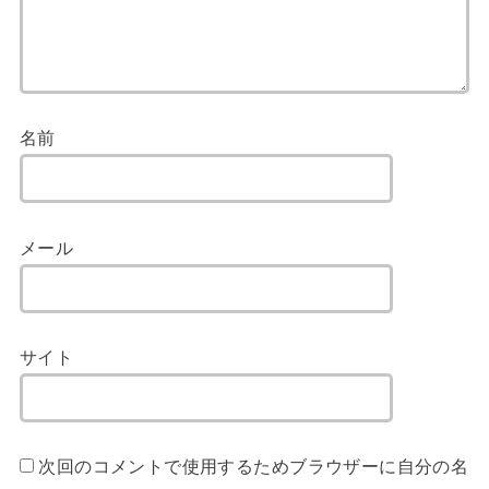
名前
メール
サイト
次回のコメントで使用するためブラウザーに自分の名