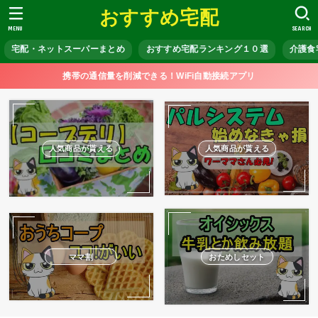
おすすめ宅配
MENU
SEARCH
宅配・ネットスーパーまとめ
おすすめ宅配ランキング１０選
介護食
携帯の通信量を削減できる！WiFi自動接続アプリ
人気商品が貰える
人気商品が貰える
ママ割
おためしセット