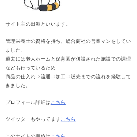
サイト主の田淵といいます。
管理栄養士の資格を持ち、総合商社の営業マンをしてい
ました。
過去には老人ホームと保育園が併設された施設での調理
なども行っているため
商品の仕入れ⇒流通⇒加工⇒販売までの流れを経験して
きました。
プロフィール詳細は
こちら
ツイッターもやってます
こちら
このサイトの順位は
こちら