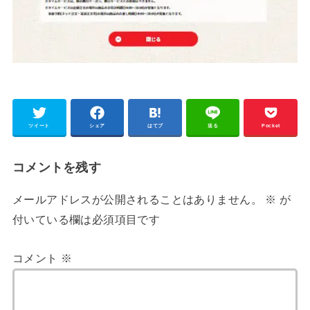
ツイート
シェア
はてブ
送る
Pocket
コメントを残す
メールアドレスが公開されることはありません。
※
が
付いている欄は必須項目です
コメント
※