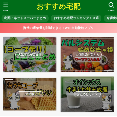
おすすめ宅配
MENU
SEARCH
宅配・ネットスーパーまとめ
おすすめ宅配ランキング１０選
介護食
携帯の通信量を削減できる！WiFi自動接続アプリ
人気商品が貰える
人気商品が貰える
ママ割
おためしセット