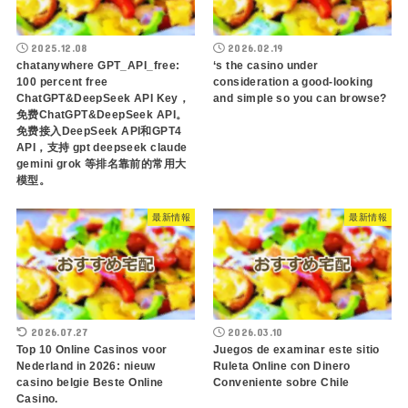
2025.12.08
2026.02.19
chatanywhere GPT_API_free:
‘s the casino under
100 percent free
consideration a good-looking
ChatGPT&DeepSeek API Key，
and simple so you can browse?
免费ChatGPT&DeepSeek API。
免费接入DeepSeek API和GPT4
API，支持 gpt deepseek claude
gemini grok 等排名靠前的常用大
模型。
最新情報
最新情報
2026.07.27
2026.03.10
Top 10 Online Casinos voor
Juegos de examinar este sitio
Nederland in 2026: nieuw
Ruleta Online con Dinero
casino belgie Beste Online
Conveniente sobre Chile
Casino.