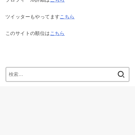
ツイッターもやってます
こちら
このサイトの順位は
こちら
検
索:
最新情報
HOME
Що насправді являє собою Parimatch India: членство, бонуси та
програмне забезпечення для ставок
宅配・ネットスーパーまとめ
おすすめ宅配ランキング１０選