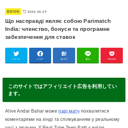
2026.06.29
最新情報
Що насправді являє собою Parimatch
India: членство, бонуси та програмне
забезпечення для ставок
ツイート
シェア
はてブ
送る
Pocket
このサイトではアフィリエイト広告を利用してい
ます。
Alive Andar Bahar може
парі матч
похвалитися
коментарями на хінді та спілкуванням у реальному
часі з людьми. У Real Time Teen Patti є елітні