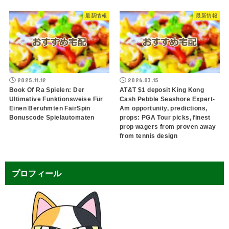
最新情報
最新情報
2025.11.12
2026.03.15
Book Of Ra Spielen: Der
AT&T $1 deposit King Kong
Ultimative Funktionsweise Für
Cash Pebble Seashore Expert-
Einen Berühmten FairSpin
Am opportunity, predictions,
Bonuscode Spielautomaten
props: PGA Tour picks, finest
prop wagers from proven away
from tennis design
プロフィール