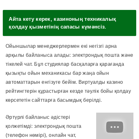
Айта кету керек, казиноның техникалық
қолдау қызметінің сапасы күмәнсіз.
Ойыншылар менеджерлермен екі негізгі арна
арқылы байланыса алады: электрондық пошта және
тікелей чат. Бұл студиялар басқаларға қарағанда
қызықты ойын механикасы бар жаңа ойын
автоматтарын енгізуге бейім. Виртуалды казино
рейтингтерін құрастырған кезде тәулік бойы қолдау
көрсететін сайттарға басымдық берілді.
Әртүрлі байланыс әдістері
қолжетімді: электрондық пошта
(телефон нөмірі), онлайн чат,