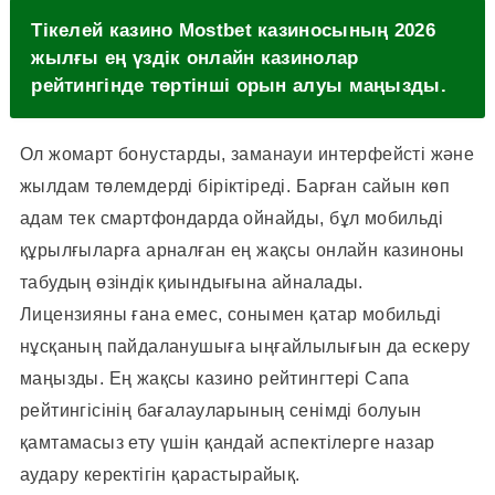
Тікелей казино Mostbet казиносының 2026
жылғы ең үздік онлайн казинолар
рейтингінде төртінші орын алуы маңызды.
Ол жомарт бонустарды, заманауи интерфейсті және
жылдам төлемдерді біріктіреді. Барған сайын көп
адам тек смартфондарда ойнайды, бұл мобильді
құрылғыларға арналған ең жақсы онлайн казиноны
табудың өзіндік қиындығына айналады.
Лицензияны ғана емес, сонымен қатар мобильді
нұсқаның пайдаланушыға ыңғайлылығын да ескеру
маңызды. Ең жақсы казино рейтингтері Сапа
рейтингісінің бағалауларының сенімді болуын
қамтамасыз ету үшін қандай аспектілерге назар
аудару керектігін қарастырайық.