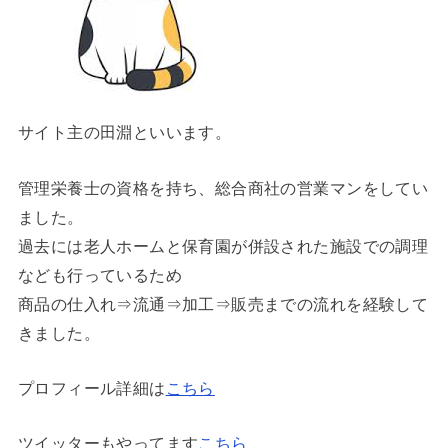
サイト主の田淵といいます。
管理栄養士の資格を持ち、総合商社の営業マンをしてい
ました。
過去には老人ホームと保育園が併設された施設での調理
なども行っているため
商品の仕入れ⇒流通⇒加工⇒販売までの流れを経験して
きました。
プロフィール詳細は
こちら
ツイッターもやってます
こちら