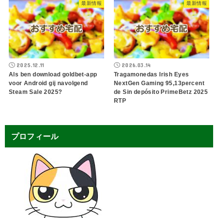
最新情報
最新情報
2025.12.11
2026.03.14
Als ben download goldbet-app
Tragamonedas Irish Eyes
voor Android gij navolgend
NextGen Gaming 95,13percent
Steam Sale 2025?
de Sin depósito PrimeBetz 2025
RTP
プロフィール