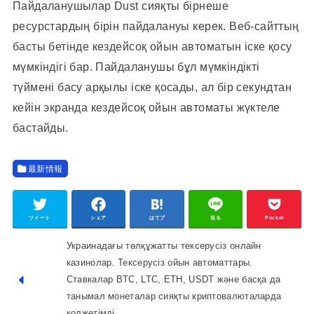
Пайдаланушылар Dust сияқты бірнеше
ресурстардың бірін пайдалануы керек. Веб-сайттың
басты бетінде кездейсоқ ойын автоматын іске қосу
мүмкіндігі бар. Пайдаланушы бұл мүмкіндікті
түймені басу арқылы іске қосады, ал бір секундтан
кейін экранда кездейсоқ ойын автоматы жүктеле
бастайды.
最新情報
ツイート
シェア
はてブ
送る
Pocket
Украинадағы төлқұжатты тексерусіз онлайн
казинолар. Тексерусіз ойын автоматтары.
Ставкалар BTC, LTC, ETH, USDT және басқа да
танымал монеталар сияқты криптовалюталарда
қолжетімді.