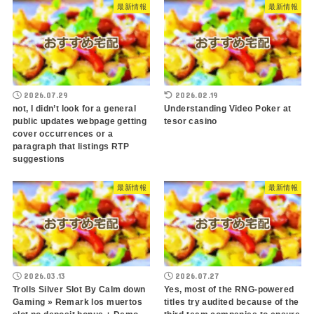
最新情報
最新情報
2026.07.29
2026.02.19
not, I didn’t look for a general
Understanding Video Poker at
public updates webpage getting
tesor casino
cover occurrences or a
paragraph that listings RTP
suggestions
最新情報
最新情報
2026.03.13
2026.07.27
Trolls Silver Slot By Calm down
Yes, most of the RNG-powered
Gaming » Remark los muertos
titles try audited because of the