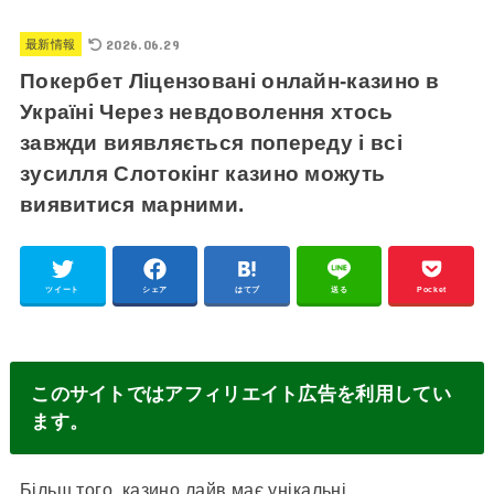
2026.06.29
最新情報
Покербет Ліцензовані онлайн-казино в
Україні Через невдоволення хтось
завжди виявляється попереду і всі
зусилля Слотокінг казино можуть
виявитися марними.
ツイート
シェア
はてブ
送る
Pocket
このサイトではアフィリエイト広告を利用してい
ます。
Більш того, казино лайв має унікальні