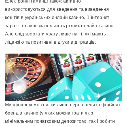
Електронні гаманці також активно
використовуються для введення та виведення
коштів в українських онлайн казино. В інтернеті
зараз є величезна кількість різних онлайн-казино.
Але слід звертати увагу лише на ті, які мають
ліцензію та позитивні відгуки від гравців.
Ми пропонуємо списки лише перевірених офіційних
брендів казино (у яких можна грати як з
мінімальним початковим депозитом), так і робити