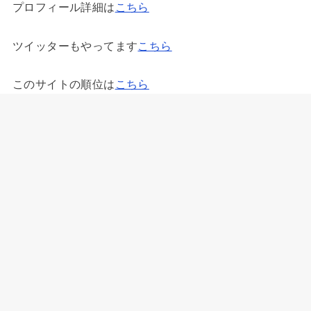
プロフィール詳細は
こちら
ツイッターもやってます
こちら
このサイトの順位は
こちら
検
索:
最新情報
HOME
Покербет Ліцензовані онлайн-казино в Україні Через невдоволення
хтось завжди виявляється попереду і всі зусилля Слотокінг казино
можуть виявитися марними.