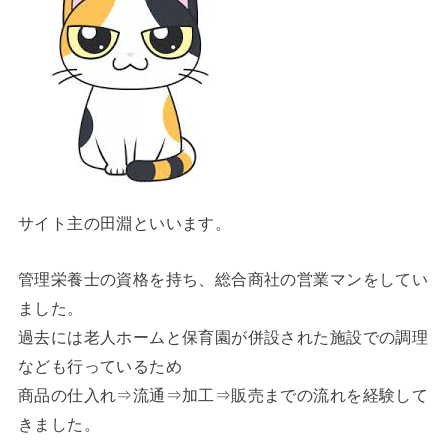
サイト主の田淵といいます。
管理栄養士の資格を持ち、総合商社の営業マンをしてい
ました。
過去には老人ホームと保育園が併設された施設での調理
なども行っているため
商品の仕入れ⇒流通⇒加工⇒販売までの流れを経験して
きました。