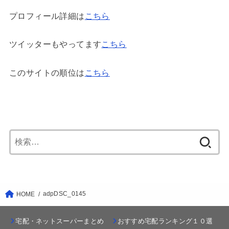
プロフィール詳細は
こちら
ツイッターもやってます
こちら
このサイトの順位は
こちら
検
索:
adpDSC_0145
HOME
宅配・ネットスーパーまとめ
おすすめ宅配ランキング１０選