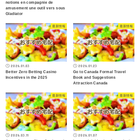
notions en compagnie de
amusement une outil vers sous
Gladiator
最新情報
最新情報
2026.01.03
2026.01.23
Better Zero Betting Casino
Go to Canada Formal Travel
Incentives in the 2025
Book and Suggestions
Attraction Canada
最新情報
最新情報
2026.03.11
2026.01.07