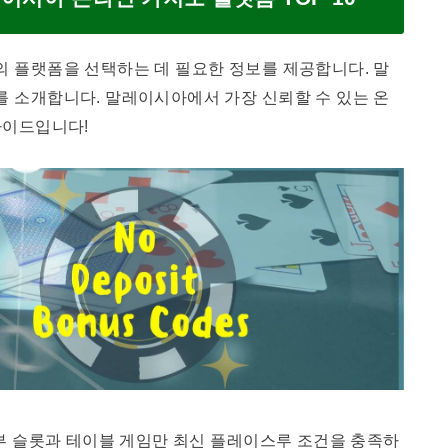
 플랫폼을 선택하는 데 필요한 정보를 제공합니다. 말
 소개합니다. 말레이시아에서 가장 신뢰할 수 있는 온
가이드입니다!
일부 슬롯과 테이블 게임만 최신 플레이스루 조건을 충족하