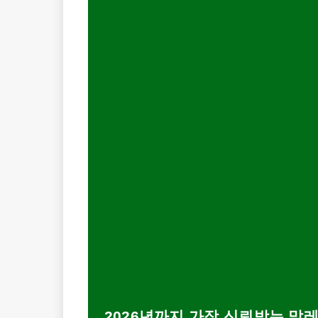
2026년까지 가장 신뢰받는 말레