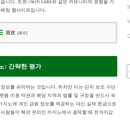
니다. 또한 iTech Labs와 같은 커뮤니티의 경험을 가
 베팅 웹사이트입니다.
目次
[
表示
]
노: 간략한 평가
 정보를 파악하는 것입니다.
하지만 이는 단지 보조 수단
랫폼 이용 약관과 해당 지역의 법률 및 규정을 반드시 숙
카지노에 개인 금융 정보를 제공하는 대신 실제 현금으로
 사람들이 해외 온라인 카지노에서 결제할 때 전자지갑