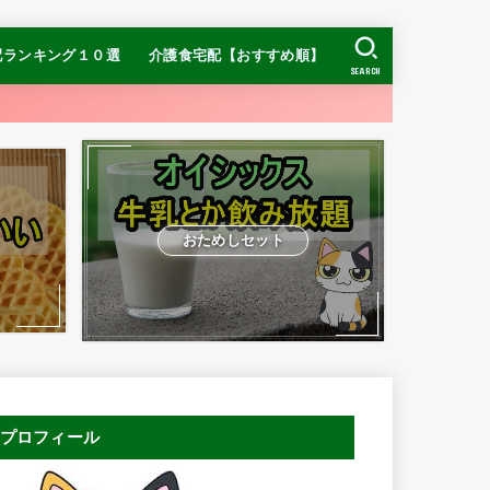
配ランキング１０選
介護食宅配【おすすめ順】
SEARCH
【糖質制限】ナッシ
【糖質制限】DR.つ
ヨシケイ
【糖質制限】
】食宅便
介護食ランキング
冷凍介護食ランキング
おすすめの宅配介護食
お手頃価格ならまごころケア食
ムース食ならやわらかダイニング
ン
おためしセット
プロフィール