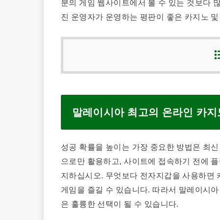
분의 게임 웹사이트에서 볼 수 있는 것보다 많습
진 운영자가 운영하는 평판이 좋은 카지노 및
말레이시아 최고의 온라인 카지
성공 확률을 높이는 가장 중요한 방법은 최신
으로만 활용하고, 사이트에 접속하기 전에 플
지하십시오. 무엇보다 전자지갑을 사용하면 
게임을 즐길 수 있습니다. 따라서 말레이시아
은 훌륭한 선택이 될 수 있습니다.