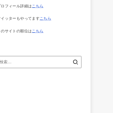
プロフィール詳細は
こちら
ツイッターもやってます
こちら
このサイトの順位は
こちら
検
索: