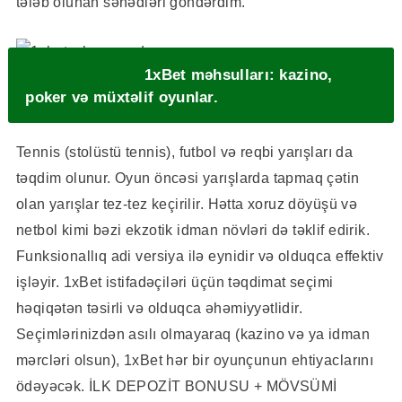
tələb olunan sənədləri göndərdim.
1xBet məhsulları: kazino,
poker və müxtəlif oyunlar.
Tennis (stolüstü tennis), futbol və reqbi yarışları da
təqdim olunur. Oyun öncəsi yarışlarda tapmaq çətin
olan yarışlar tez-tez keçirilir. Hətta xoruz döyüşü və
netbol kimi bəzi ekzotik idman növləri də təklif edirik.
Funksionallıq adi versiya ilə eynidir və olduqca effektiv
işləyir. 1xBet istifadəçiləri üçün təqdimat seçimi
həqiqətən təsirli və olduqca əhəmiyyətlidir.
Seçimlərinizdən asılı olmayaraq (kazino və ya idman
mərcləri olsun), 1xBet hər bir oyunçunun ehtiyaclarını
ödəyəcək. İLK DEPOZİT BONUSU + MÖVSÜMİ