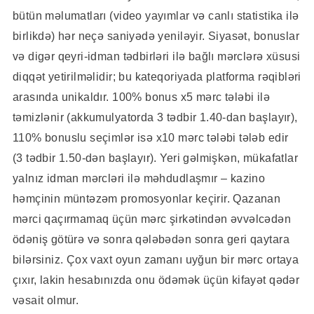
bütün məlumatları (video yayımlar və canlı statistika ilə
birlikdə) hər neçə saniyədə yeniləyir. Siyasət, bonuslar
və digər qeyri-idman tədbirləri ilə bağlı mərclərə xüsusi
diqqət yetirilməlidir; bu kateqoriyada platforma rəqibləri
arasında unikaldır. 100% bonus x5 mərc tələbi ilə
təmizlənir (akkumulyatorda 3 tədbir 1.40-dan başlayır),
110% bonuslu seçimlər isə x10 mərc tələbi tələb edir
(3 tədbir 1.50-dən başlayır). Yeri gəlmişkən, mükafatlar
yalnız idman mərcləri ilə məhdudlaşmır – kazino
həmçinin müntəzəm promosyonlar keçirir. Qazanan
mərci qaçırmamaq üçün mərc şirkətindən əvvəlcədən
ödəniş götürə və sonra qələbədən sonra geri qaytara
bilərsiniz. Çox vaxt oyun zamanı uyğun bir mərc ortaya
çıxır, lakin hesabınızda onu ödəmək üçün kifayət qədər
vəsait olmur.