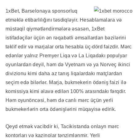
1xBet, Barselonaya sponsorluq
etməklə etibarlılığını təsdiqləyir. Hesablamalara və
müstəqil qiymətləndirmələrə əsasən, 1xBet
istifadəçilər üçün ən rəqabətli əmsallardan bəzilərini
təklif edir və marjalar orta hesabla üç-dörd faizdir. Mərc
edənlər yalnız Premyer Liqa və La Liqadakı populyar
oyunlardan deyil, həm də Vyetnam və ya Norveç ikinci
divizionu kimi daha az tanış liqalardakı matçlardan
seçim edə bilərlər. Marja, bukmekerin ödəniş faizi ilə
komissiya kimi əlavə edilən 100% arasındakı fərqdir.
Həm oyunöncəsi, həm də canlı mərc üçün yerli
bukmekerlərin orta ödənişlərini müqayisə edirik.
Qeyd etmək vacibdir ki, Tacikistanda onlayn mərc
kontorları və kazinolar tənzimlənmir. Yerli