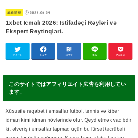
2026.06.29
最新情報
1xbet İcmalı 2026: İstifadəçi Rəyləri və
Ekspert Reytinqləri.
ツイート
シェア
はてブ
送る
Pocket
このサイトではアフィリエイト広告を利用してい
ます。
Xüsusilə rəqabətli əmsallar futbol, ​​tennis və kiber
idman kimi idman növlərində olur. Qeyd etmək vacibdir
ki, əlverişli əmsallar tapmaq üçün bu fürsət təcrübəli
mərcçilər üçün uyğundur. Sıraya həm tələbə liqaları,