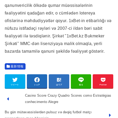
qanunvericilik ölkədə qumar müəssisələrinin
fəaliyyətini qadağan edir, o cümlədən lotereya
ofislərinə məhdudiyyətlər qoyur. 1xBet-in etibarlılığı və
nüfuzu istifadəçi rəyləri və 2007-ci ildən bəri sabit
fəaliyyəti ilə təsdiqlənir. Şirkət "1xBet.kz Bukmeker
Şirkəti" MMC-dən lisenziyaya malik olmaqla, yerli
bazarda tamamilə qanuni şəkildə fəaliyyət göstərir.
最新情報
ツイート
シェア
はてブ
送る
Pocket
Casino Score Crazy Quadro Scores como Estratégias
conhecimento Alegre
Bu gün mütəxəssislərdən pulsuz və dəqiq futbol matçı