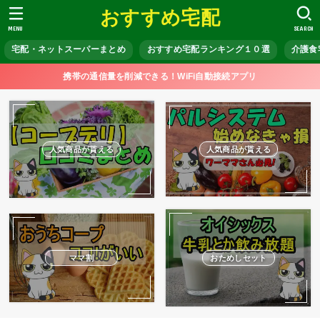
おすすめ宅配
MENU
SEARCH
宅配・ネットスーパーまとめ
おすすめ宅配ランキング１０選
介護食
携帯の通信量を削減できる！WiFi自動接続アプリ
人気商品が貰える
人気商品が貰える
ママ割
おためしセット