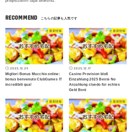
proqnozlarını tapa bilərsiniz.
RECOMMEND
最新情報
最新情報
2025.12.29
2025.12.17
Migliori Bonus Mucchio online:
Casino Provision bloß
bonus benvenuto ClubGames IT
Einzahlung 2025 Beste No
incredibili qua!
Anzahlung cluedo für echtes
Geld Boni
最新情報
最新情報