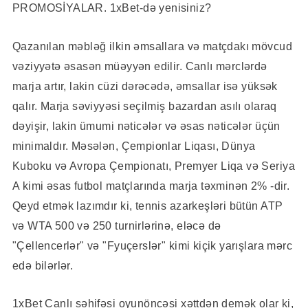
PROMOSİYALAR. 1xBet-də yenisiniz?
Qazanılan məbləğ ilkin əmsallara və matçdakı mövcud
vəziyyətə əsasən müəyyən edilir. Canlı mərclərdə
marja artır, lakin cüzi dərəcədə, əmsallar isə yüksək
qalır. Marja səviyyəsi seçilmiş bazardan asılı olaraq
dəyişir, lakin ümumi nəticələr və əsas nəticələr üçün
minimaldır. Məsələn, Çempionlar Liqası, Dünya
Kuboku və Avropa Çempionatı, Premyer Liqa və Seriya
A kimi əsas futbol matçlarında marja təxminən 2% -dir.
Qeyd etmək lazımdır ki, tennis azarkeşləri bütün ATP
və WTA 500 və 250 turnirlərinə, eləcə də
"Çellencerlər" və "Fyuçerslər" kimi kiçik yarışlara mərc
edə bilərlər.
1xBet Canlı səhifəsi oyunöncəsi xəttdən demək olar ki,