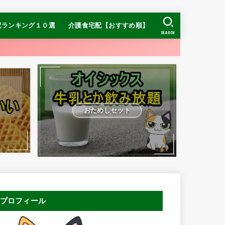
配ランキング１０選
介護食宅配【おすすめ順】
SEARCH
【糖質制限】ナッシ
【糖質制限】DR.つ
ヨシケイ
【糖質制限】
】食宅便
介護食ランキング
冷凍介護食ランキング
おすすめの宅配介護食
お手頃価格ならまごころケア食
ムース食ならやわらかダイニング
ン
おためしセット
プロフィール