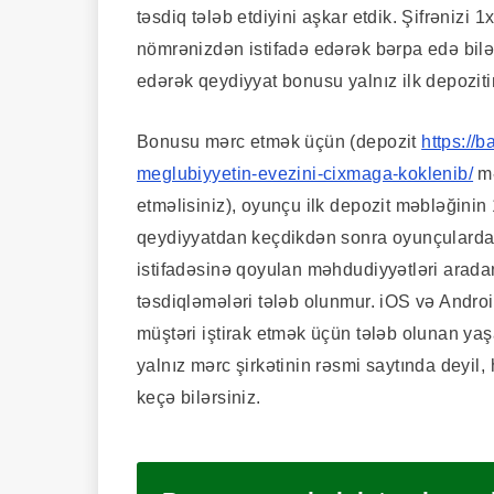
təsdiq tələb etdiyini aşkar etdik. Şifrənizi 
nömrənizdən istifadə edərək bərpa edə bil
edərək qeydiyyat bonusu yalnız ilk depoziti
Bonusu mərc etmək üçün (depozit
https://
meglubiyyetin-evezini-cixmaga-koklenib/
mə
etməlisiniz), oyunçu ilk depozit məbləğini
qeydiyyatdan keçdikdən sonra oyunçulardan 
istifadəsinə qoyulan məhdudiyyətləri aradan
təsdiqləmələri tələb olunmur. iOS və Andro
müştəri iştirak etmək üçün tələb olunan yaşa 
yalnız mərc şirkətinin rəsmi saytında deyi
keçə bilərsiniz.