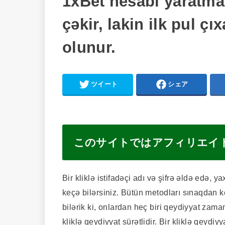
1xBet hesabı yaratma
çəkir, lakin ilk pul ç
olunur.
ツイート
シェア
このサイトではアフィリエイ
Bir kliklə istifadəçi adı və şifrə əldə edə, 
keçə bilərsiniz. Bütün metodları sınaqdan ke
bilərik ki, onlardan heç biri qeydiyyat zam
kliklə qeydiyyat sürətlidir.
Bir kliklə qeydiy