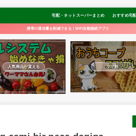
宅配・ネットスーパーまとめ
おすすめ宅
コープデリ
オイシックス
パルシステム
おうちCO-OP
大地を守る会
らでぃっしゅぼーや
食べチョク
イトーヨーカドーネットスーパー
【冷凍弁当】
【冷凍弁当】
【冷凍弁当】
【冷凍弁当】
【冷凍制限食
携帯の通信量を削減できる！WiFi自動接続アプリ
ュ
るかめキッチ
GOFOOD
人気商品が貰える
ママ割