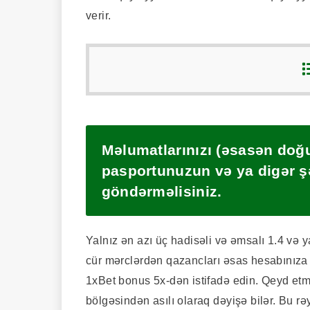
verir.
Məlumatlarınızı (əsasən doğu
pasportunuzun və ya digər şə
göndərməlisiniz.
Yalnız ən azı üç hadisəli və əmsalı 1.4 və 
cür mərclərdən qazancları əsas hesabınıza
1xBet bonus 5x-dən istifadə edin. Qeyd e
bölgəsindən asılı olaraq dəyişə bilər. Bu rə