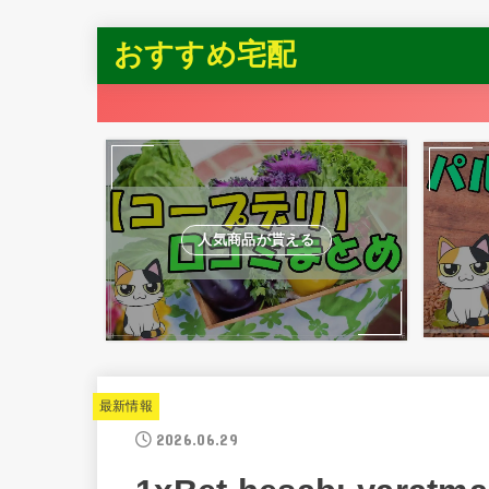
おすすめ宅配
人気商品が貰える
最新情報
2026.06.29