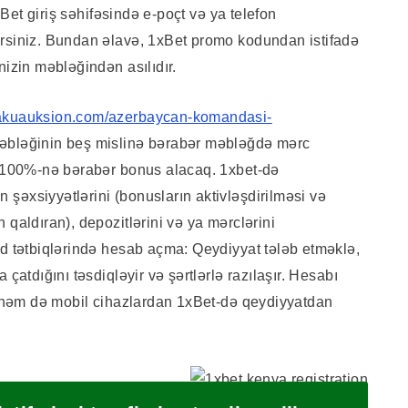
1xBet giriş səhifəsində e-poçt və ya telefon
ərsiniz. Bundan əlavə, 1xBet promo kodundan istifadə
nizin məbləğindən asılıdır.
bakuauksion.com/azerbaycan-komandasi-
bləğinin beş mislinə bərabər məbləğdə mərc
n 100%-nə bərabər bonus alacaq. 1xbet-də
şəxsiyyətlərini (bonusların aktivləşdirilməsi və
 qaldıran), depozitlərini və ya mərclərini
id tətbiqlərində hesab açma: Qeydiyyat tələb etməklə,
çatdığını təsdiqləyir və şərtlərlə razılaşır. Hesabı
l, həm də mobil cihazlardan 1xBet-də qeydiyyatdan