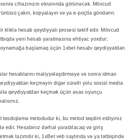
a sonra cihazınızın ekranında görünəcək. Mövcud
örüntüsü çəkin, kopyalayın və ya e-poçtla göndərin.
ir kliklə hesab qeydiyyatı prosesi təklif edir. Mövcud
tətbiqdə yeni hesab yaratmasına ehtiyac yoxdur;
la oynamağa başlamaq üçün 1xbet hesabı qeydiyyatdan
lar hesablarını maliyyələşdirməyə və sonra idman
qeydiyyatdan keçməyin digər sürətli yolu sosial media
təsilə qeydiyyatdan keçmək üçün əsas oyunçu
alısınız.
at təsdiqləmə metodudur ki, bu metod təqdim etdiyiniz
ə edir. Hesabınız dərhal yaradılacaq və giriş
etmək lazımdır ki, 1xBet veb saytında və ya tətbiqində