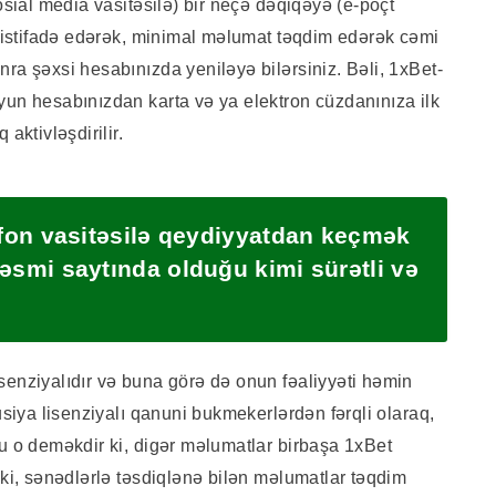
osial media vasitəsilə) bir neçə dəqiqəyə (e-poçt
n istifadə edərək, minimal məlumat təqdim edərək cəmi
ra şəxsi hesabınızda yeniləyə bilərsiniz. Bəli, 1xBet-
yun hesabınızdan karta və ya elektron cüzdanınıza ilk
aktivləşdirilir.
efon vasitəsilə qeydiyyatdan keçmək
əsmi saytında olduğu kimi sürətli və
senziyalıdır və buna görə də onun fəaliyyəti həmin
usiya lisenziyalı qanuni bukmekerlərdən fərqli olaraq,
u o deməkdir ki, digər məlumatlar birbaşa 1xBet
 ki, sənədlərlə təsdiqlənə bilən məlumatlar təqdim