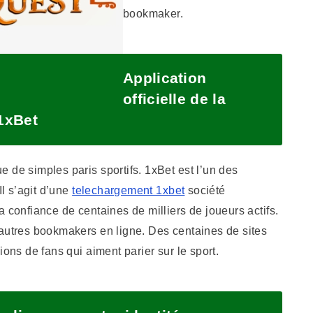
bookmaker.
Application
officielle de la
 1xBet
 de simples paris sportifs. 1xBet est l’un des
Il s’agit d’une
telechargement 1xbet
société
a confiance de centaines de milliers de joueurs actifs.
 autres bookmakers en ligne. Des centaines de sites
ions de fans qui aiment parier sur le sport.