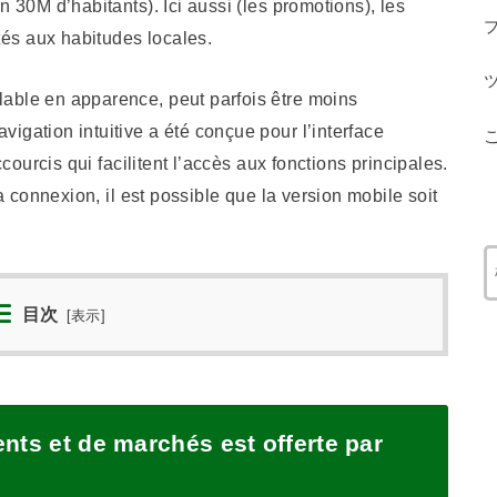
n 30M d’habitants). Ici aussi (les promotions), les
és aux habitudes locales.
able en apparence, peut parfois être moins
igation intuitive a été conçue pour l’interface
ccourcis qui facilitent l’accès aux fonctions principales.
la connexion, il est possible que la version mobile soit
目次
[
表示
]
s et de marchés est offerte par