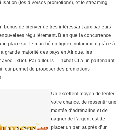
ilisation (les diverses promotions), et le streaming
n bonus de bienvenue très intéressant aux parieurs
renouvelées régulièrement. Bien que la concurrence
 une place sur le marché en ligne), notamment grâce à
a grande majorité des pays en Afrique, les
 avec 1xBet. Par ailleurs — 1xbet CI a un partenariat
ui leur permet de proposer des promotions
s.
Un excellent moyen de tenter
votre chance, de ressentir une
montée d’adrénaline et de
gagner de l’argent est de
placer un pari auprès d’un