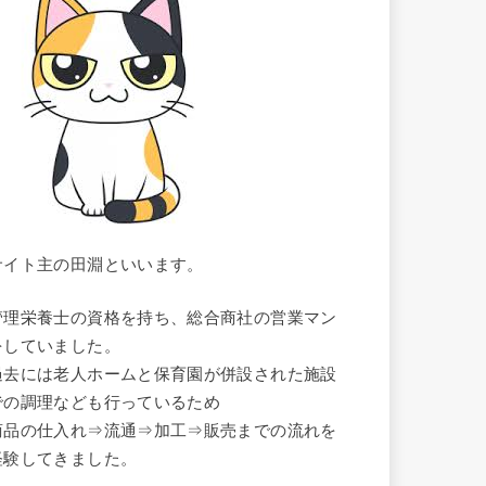
サイト主の田淵といいます。
管理栄養士の資格を持ち、総合商社の営業マン
をしていました。
過去には老人ホームと保育園が併設された施設
での調理なども行っているため
商品の仕入れ⇒流通⇒加工⇒販売までの流れを
経験してきました。