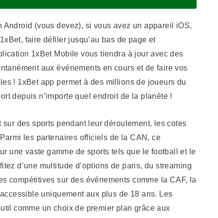
n Android (vous devez), si vous avez un appareil iOS,
1xBet, faire défiler jusqu’au bas de page et
plication 1xBet Mobile vous tiendra à jour avec des
stantanément aux événements en cours et de faire vos
les ! 1xBet app permet à des millions de joueurs du
ort depuis n’importe quel endroit de la planète !
ct sur des sports pendant leur déroulement, les cotes
 Parmi les partenaires officiels de la CAN, ce
r une vaste gamme de sports tels que le football et le
fitez d’une multitude d’options de paris, du streaming
otes compétitives sur des événements comme la CAF, la
s, accessible uniquement aux plus de 18 ans. Les
 outil comme un choix de premier plan grâce aux