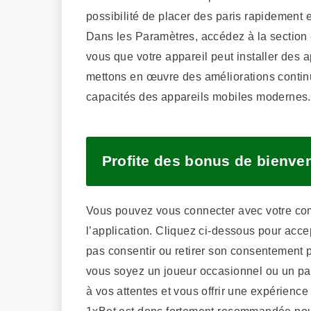
possibilité de placer des paris rapidement
Dans les Paramètres, accédez à la section 
vous que votre appareil peut installer des 
mettons en œuvre des améliorations continu
capacités des appareils mobiles modernes.
Profite des bonus de bienve
Vous pouvez vous connecter avec votre com
l’application. Cliquez ci-dessous pour acce
pas consentir ou retirer son consentement p
vous soyez un joueur occasionnel ou un par
à vos attentes et vous offrir une expérience 
1xBet est donc fortement recommandée pour