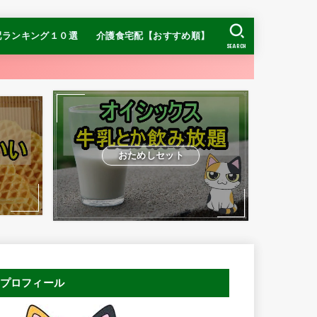
配ランキング１０選
介護食宅配【おすすめ順】
SEARCH
【糖質制限】ナッシ
【糖質制限】DR.つ
ヨシケイ
【糖質制限】
】食宅便
介護食ランキング
冷凍介護食ランキング
おすすめの宅配介護食
お手頃価格ならまごころケア食
ムース食ならやわらかダイニング
ン
おためしセット
プロフィール