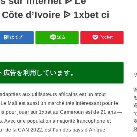
s sur internet ᐉ Le
ôte d’Ivoire ᐉ 1xbet ci
はてブ
送る
Pocket
ト広告を利用しています。
ptées aux utilisateurs africains est un atout
. Le Mali est aussi un marché très intéressant pour le
is pour jouer sur 1xbet au Cameroun est de 21 ans —
s.
Avec une population à majorité francophone et
r de la CAN 2022, est l’un des pays d’Afrique