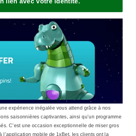
 lien avec votre identité.
 une expérience inégalée vous attend grâce à nos
ions saisonnières captivantes, ainsi qu’un programme
nnés. C’est une occasion exceptionnelle de miser gros
l’application mobile de 1xBet, les clients ont la