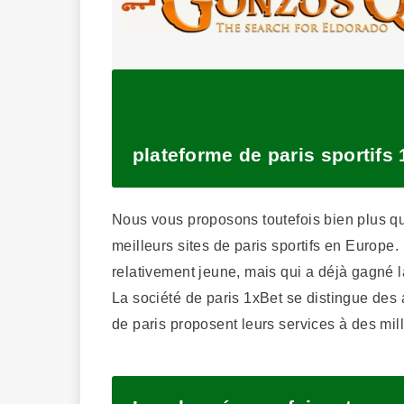
plateforme de paris sportifs
Nous vous proposons toutefois bien plus que
meilleurs sites de paris sportifs en Europe. 
relativement jeune, mais qui a déjà gagné l
La société de paris 1xBet se distingue des
de paris proposent leurs services à des mill